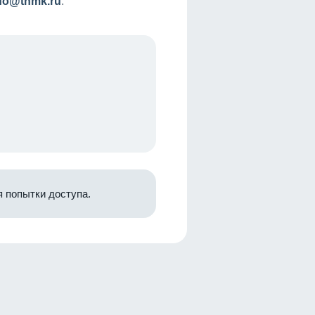
nfo@tnmk.ru
.
 попытки доступа.