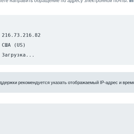
ете направить обращение по адресу электронной почты:
i
216.73.216.82
США (US)
Загрузка...
ддержки рекомендуется указать отображаемый IP-адрес и время