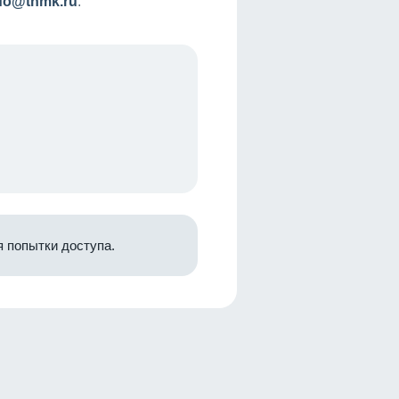
nfo@tnmk.ru
.
 попытки доступа.