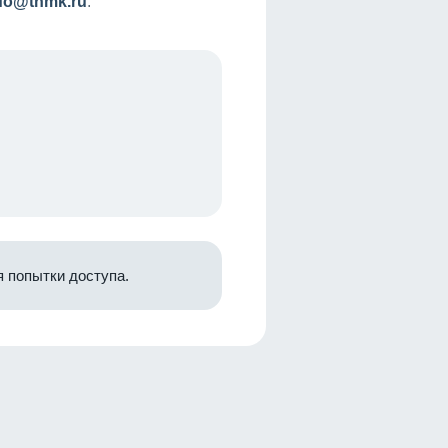
nfo@tnmk.ru
.
 попытки доступа.