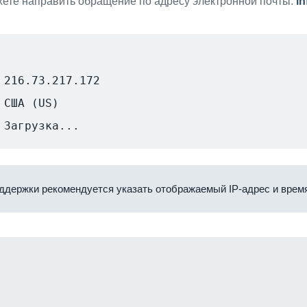
ете направить обращение по адресу электронной почты:
i
216.73.217.172
США (US)
Загрузка...
ддержки рекомендуется указать отображаемый IP-адрес и время