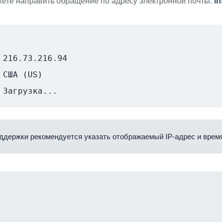
ете направить обращение по адресу электронной почты:
i
216.73.216.94
США (US)
Загрузка...
ддержки рекомендуется указать отображаемый IP-адрес и время