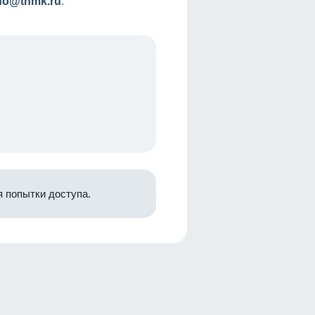
nfo@tnmk.ru
.
 попытки доступа.