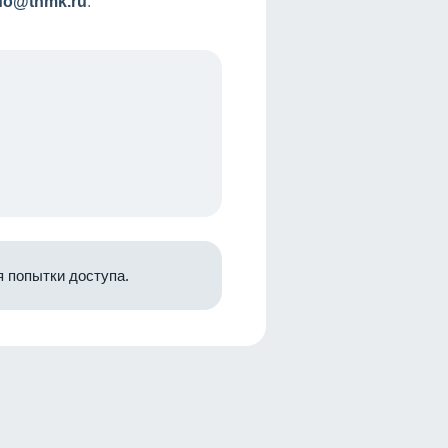
nfo@tnmk.ru
.
 попытки доступа.