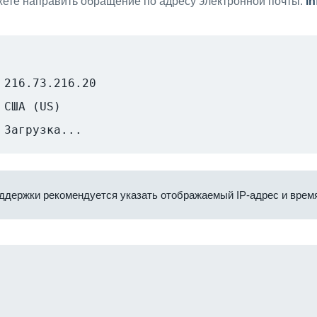
ете направить обращение по адресу электронной почты:
i
216.73.216.20
США (US)
Загрузка...
ддержки рекомендуется указать отображаемый IP-адрес и время