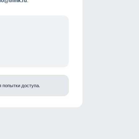
nfo@tnmk.ru
.
 попытки доступа.